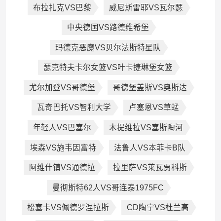
布拉扎克VS巴黎
威尼斯雷耶VS瓦尔瑟
中央德国VS路德维希堡
玛德克恶魔VS贝尔法斯特星队
瑟克特夫卡尔女篮VS叶卡捷琳堡女篮
尤尔加登VS哥德堡
哥德堡盖斯VS奥斯达
瓦奇巴托VS智利大学
卢塞恩VS草蜢
年轻人VS巴塞尔
木提维拉VS塞斯陶河
埃森VS施韦因富特
法鲁人VS本菲卡B队
阿维什镇VS通德拉
拉里萨VS莱瓦贾科斯
曼彻斯特62人VS哥连泰1975FC
松塞卡VS佩德罗涅拉斯
CD陶宁VS杜兰高