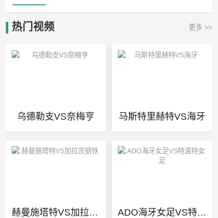
热门视频
更多 >>
乌德勒支VS奈梅亨
马斯特里赫特VS海牙
赫曼施塔特VS加拉茨钢铁
ADO海牙女足VS特温特女足