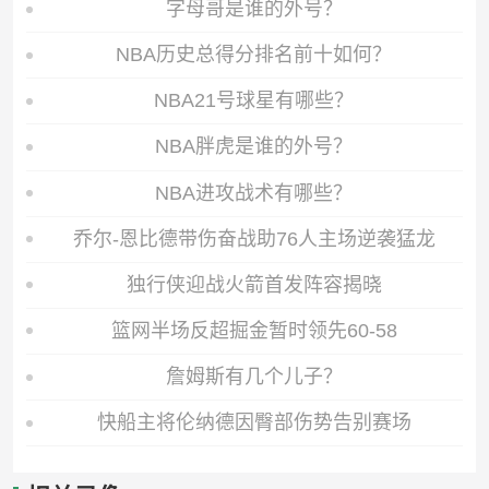
字母哥是谁的外号？
NBA历史总得分排名前十如何？
NBA21号球星有哪些？
NBA胖虎是谁的外号？
NBA进攻战术有哪些？
乔尔-恩比德带伤奋战助76人主场逆袭猛龙
独行侠迎战火箭首发阵容揭晓
篮网半场反超掘金暂时领先60-58
詹姆斯有几个儿子？
快船主将伦纳德因臀部伤势告别赛场