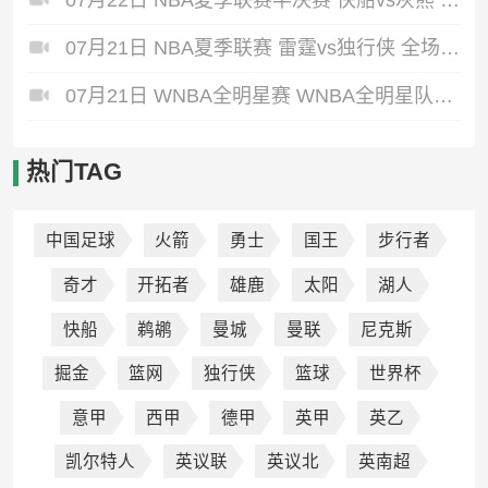
07月21日 NBA夏季联赛 雷霆vs独行侠 全场录像回放
07月21日 WNBA全明星赛 WNBA全明星队vs美国女篮 全场录像回放
热门TAG
中国足球
火箭
勇士
国王
步行者
奇才
开拓者
雄鹿
太阳
湖人
快船
鹈鹕
曼城
曼联
尼克斯
掘金
篮网
独行侠
篮球
世界杯
意甲
西甲
德甲
英甲
英乙
凯尔特人
英议联
英议北
英南超