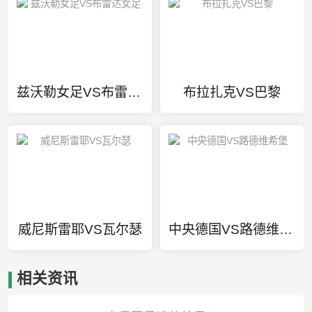
兹沃勒女足VS布雷达女足
布拉扎克VS巴黎
威尼斯雷耶VS瓦尔瑟
中央德国VS路德维希堡
相关资讯