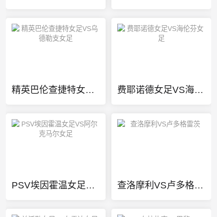
精英巴伦查捷特女足VS乌德勒支女足
费耶诺德女足VS海伦芬女足
PSV埃因霍温女足VS阿尔克马尔女足
查洛摩利VS卢多格雷茨