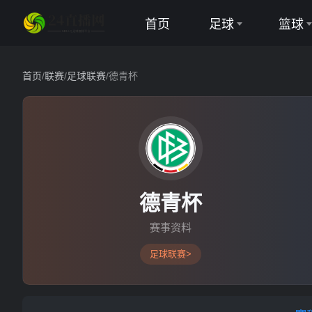
首页
足球
篮球
英超
NBA
首页
/
联赛
/
足球联赛
/
德青杯
西甲
CBA
意甲
德甲
法甲
德青杯
欧冠
赛事资料
中超
足球联赛
>
世界杯