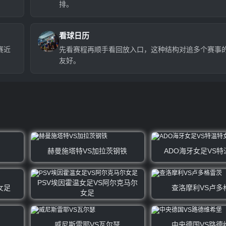
排。
看球日历
赛近
先看赛程再顺手看回放入口，这种结构对追多个赛事
友好。
赫曼施塔特VS加拉茨钢铁
ADO海牙女足VS
PSV埃因霍温女足VS阿尔克马尔
女足
查洛摩利VS卢多
女足
威尼斯雷耶VS瓦尔瑟
中央德国VS路德