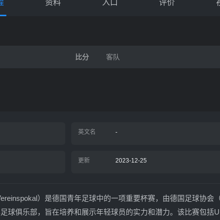
程
资料
入口
评价
比分
客队
英文名
-
更新
2023-12-25
n-Vereinspokal）是德国青年足球中的一项重要杯赛，由德国足球协会
足球俱乐部，旨在培养和展示年轻球员的实力和潜力。该比赛包括U