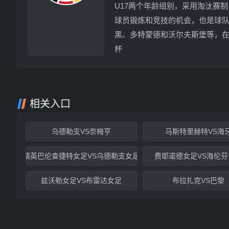
U17两个年龄组别，采用淘汰赛
球员锻炼和竞技的机会，也是球
黑、多特蒙德和沃尔夫斯堡等，
杯
相关入口
乌德勒支VS奈梅亨
马斯特里赫特VS海
精英巴伦查捷特女足VS乌德勒支女足
费耶诺德女足VS海伦芬
兹沃勒女足VS布雷达女足
布拉扎克VS巴黎