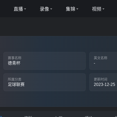
直播
录像
集锦
视频
足球直播
足球录像
足球集锦
足球视频
篮球直播
篮球录像
篮球集锦
篮球视频
赛事名称
英文名称
德青杯
-
所属分类
更新时间
足球联赛
2023-12-25