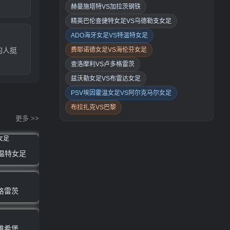
赫曼施塔特VS加拉茨钢铁
精英巴伦查捷特女足VS乌德勒支女足
ADO海牙女足VS特温特女足
的人挺
费耶诺德女足VS海伦芬女足
查洛摩利VS卢多格雷茨
兹沃勒女足VS布雷达女足
PSV埃因霍温女足VS阿尔克马尔女足
布拉扎克VS巴黎
更多 >>
特温特女足
格雷茨
维希堡