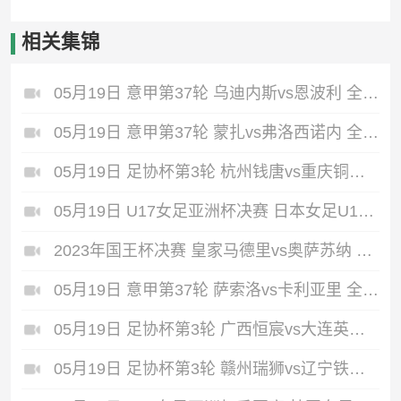
相关集锦
05月19日 意甲第37轮 乌迪内斯vs恩波利 全场录像回放
05月19日 意甲第37轮 蒙扎vs弗洛西诺内 全场录像回放
05月19日 足协杯第3轮 杭州钱唐vs重庆铜梁龙 全场录像回放
05月19日 U17女足亚洲杯决赛 日本女足U17vs朝鲜女足U17 全场录像回放
2023年国王杯决赛 皇家马德里vs奥萨苏纳 全场高清录像回放
05月19日 意甲第37轮 萨索洛vs卡利亚里 全场录像回放
05月19日 足协杯第3轮 广西恒宸vs大连英博 全场录像回放
05月19日 足协杯第3轮 赣州瑞狮vs辽宁铁人 全场录像回放