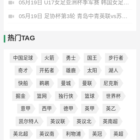
05月19日 U17女足亚洲杯季军赛 韩国女足U17vs中国女足U17 全场录像回放
05月19日 足协杯第3轮 青岛中青英联vs苏州东吴 全场录像回放
热门TAG
中国足球
火箭
勇士
国王
步行者
奇才
开拓者
雄鹿
太阳
湖人
快船
鹈鹕
曼城
曼联
尼克斯
掘金
篮网
独行侠
篮球
世界杯
意甲
西甲
德甲
英甲
英乙
凯尔特人
英议联
英议北
英南超
英北超
英议南
利物浦
英冠
英超