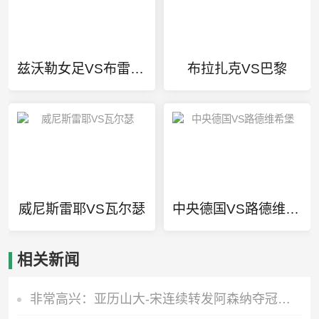
兹沃勒女足VS布雷达女足
布拉扎克VS巴黎
威尼斯雷耶VS瓦尔瑟
中央德国VS路德维希堡
相关新闻
非常高兴：亚历山大-宋连续转发阿森纳夺冠的快拍