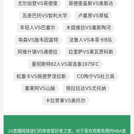
尤尔加登VS哥德堡
哥德堡盖斯VS奥斯达
瓦奇巴托VS智利大学
卢塞恩VS草蜢
年轻人VS巴塞尔
木提维拉VS塞斯陶河
埃森VS施韦因富特
法鲁人VS本菲卡B队
阿维什镇VS通德拉
拉里萨VS莱瓦贾科斯
曼彻斯特62人VS哥连泰1975FC
松塞卡VS佩德罗涅拉斯
CD陶宁VS杜兰高
塞莱阿VS山脉
佩拉拉达VS尤托纳
卡拉贺拿VS奥托尔
24直播网球迷们的体育爱好者之家。对于喜欢观看免费的NBA直