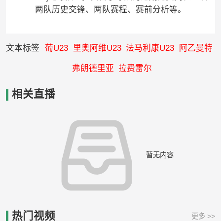
两队历史交锋、两队赛程、赛前分析等。
文本标签
葡U23
里奥阿维U23
法马利康U23
阿乙曼特
弗朗德里亚
拉费雷尔
相关直播
暂无内容
热门视频
更多 >>