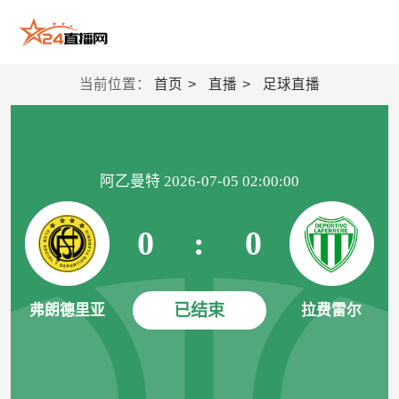
当前位置：
首页
直播
足球直播
阿乙曼特 2026-07-05 02:00:00
0
:
0
已结束
弗朗德里亚
拉费雷尔