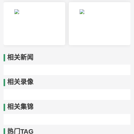
威尼斯雷耶VS瓦尔瑟
中央德国VS路德维希堡
相关新闻
相关录像
相关集锦
热门TAG