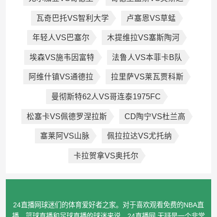
瓦奇巴托VS智利大学
卢塞恩VS草蜢
年轻人VS巴塞尔
木提维拉VS塞斯陶河
埃森VS施韦因富特
法鲁人VS本菲卡B队
阿维什镇VS通德拉
拉里萨VS莱瓦贾科斯
曼彻斯特62人VS哥连泰1975FC
松塞卡VS佩德罗涅拉斯
CD陶宁VS杜兰高
塞莱阿VS山脉
佩拉拉达VS尤托纳
卡拉贺拿VS奥托尔
24直播网球迷们的体育爱好者之家。对于喜欢观看免费的NBA直
播、篮球直播和足球直播的球迷来说，24直播网 无疑是一个非常