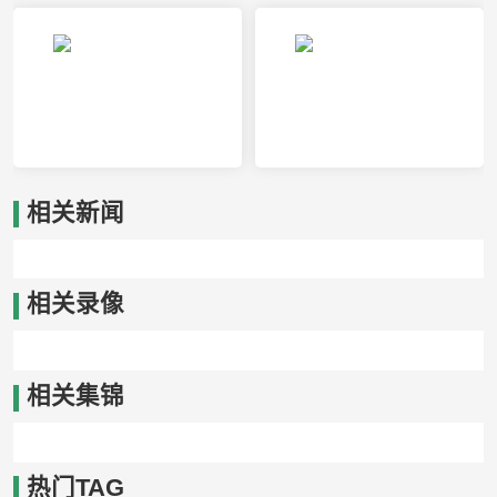
威尼斯雷耶VS瓦尔瑟
中央德国VS路德维希堡
相关新闻
相关录像
相关集锦
热门TAG