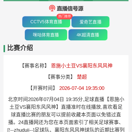
热门推荐
CCTV5体育直播
爱奇艺直播
咪咕体育直播
4K超清直播
比赛介绍
【赛事名称】
恩施小土豆VS襄阳东风风神
【赛事分类】
楚超
【开赛时间】
2026-07-04 19:35:00
北京时间2026年07月04日 19:35分,足球直播【恩施小
土豆VS襄阳东风风神】直播准时在线播放,喜欢看足
球直播比赛的朋友可以提前收藏本页面以免错过直
播。24直播网还为您在本页面索引了相关足球赛事、
[!--zhuduii--]足球队、襄阳东风风神球队的近期比赛列