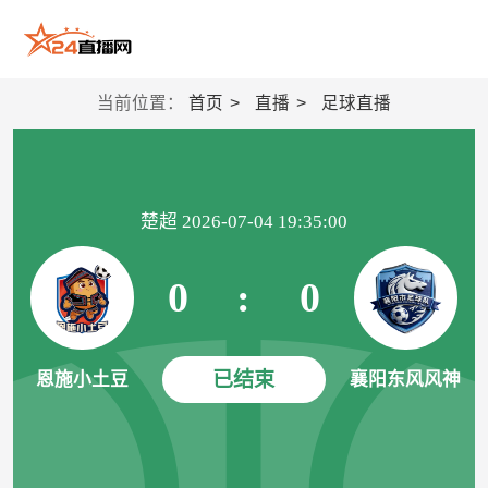
当前位置：
首页
直播
足球直播
楚超 2026-07-04 19:35:00
0
:
0
已结束
恩施小土豆
襄阳东风风神