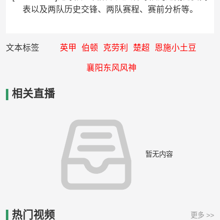
表以及两队历史交锋、两队赛程、赛前分析等。
文本标签
英甲
伯顿
克劳利
楚超
恩施小土豆
襄阳东风风神
相关直播
暂无内容
热门视频
更多 >>