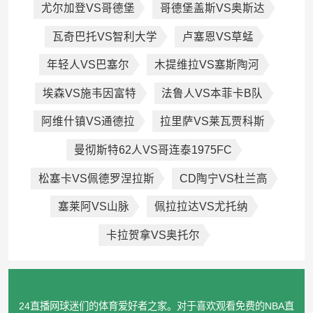
尤尔加登VS哥德堡
哥德堡盖斯VS奥斯达
瓦奇巴托VS智利大学
卢塞恩VS草蜢
年轻人VS巴塞尔
木提维拉VS塞斯陶河
埃森VS施韦因富特
法鲁人VS本菲卡B队
阿维什镇VS通德拉
拉里萨VS莱瓦贾科斯
曼彻斯特62人VS哥连泰1975FC
松塞卡VS佩德罗涅拉斯
CD陶宁VS杜兰高
塞莱阿VS山脉
佩拉拉达VS尤托纳
卡拉贺拿VS奥托尔
24直播网球迷们的体育爱好者之家。对于喜欢观看免费的NBA直