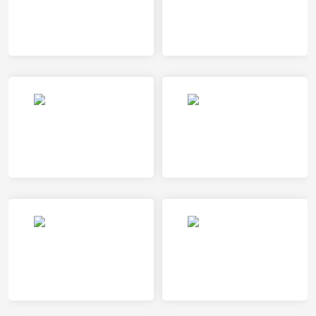
精英巴伦查捷特女足VS乌德勒支女足
费耶诺德女足VS海伦芬女足
PSV埃因霍温女足VS阿尔克马尔女足
查洛摩利VS卢多格雷茨
兹沃勒女足VS布雷达女足
布拉扎克VS巴黎