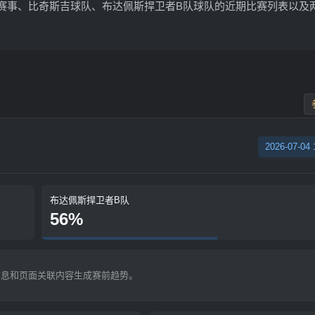
球赛事、比奇斯吉球队、布达佩斯捍卫者B队球队的近期比赛列表以及
2026-07-04 
布达佩斯捍卫者B队
56%
信息和页面关联内容生成赛前趋势。