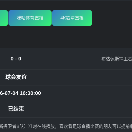
咪咕体育直播
4K超清直播
0 - 0
布达佩斯捍卫者
球会友谊
6-07-04 16:30:00
已结束
布达佩斯捍卫者B队】准时在线播放，喜欢看足球直播比赛的朋友可以提前