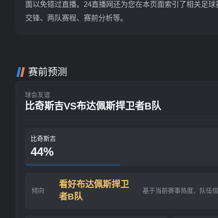
面以免错过直播。24直播网还为您在本页面索引了相关足
交锋、两队赛程、赛前分析等。
赛前预测
球会友谊
比奇斯吉VS布达佩斯捍卫者B队
比奇斯吉
44%
看好布达佩斯捍卫
倾向
基于当前赛事热度、队伍
者B队