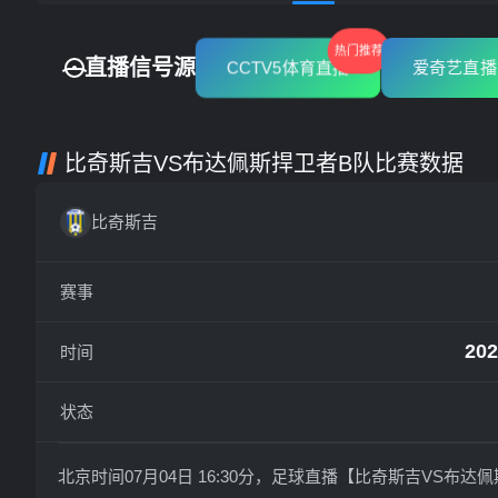
热门推荐
直播信号源
CCTV5体育直播
爱奇艺直播
比奇斯吉VS布达佩斯捍卫者B队比赛数据
比奇斯吉
赛事
202
时间
状态
北京时间07月04日 16:30分，足球直播【比奇斯吉VS