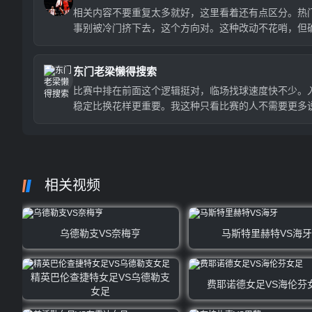
相关内容不要重复太多就好，这里看着还有点区分。热
事别被冷门挤下去，这个方向对。这种改动不花哨，但
有用。
东门老梁懒得搜索
比赛中排在前面这个逻辑挺对，临场找球速度快不少。
稳定比换花样更重要。我这种只看比赛的人不需要更多
明。
相关视频
乌德勒支VS奈梅亨
马斯特里赫特VS海牙
精英巴伦查捷特女足VS乌德勒支
费耶诺德女足VS海伦芬
女足