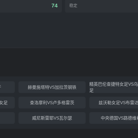
74
稳定
精英巴伦查捷特女足VS
牙
赫曼施塔特VS加拉茨钢铁
足
女足
查洛摩利VS卢多格雷茨
兹沃勒女足VS布雷
威尼斯雷耶VS瓦尔瑟
中央德国VS路德维