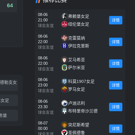
推荐比赛
64
08-06
弗赖堡女足
21:00
详情
纽伦堡女足
球会友谊
08-06
克雷莫纳
22:00
详情
伊拉克里斯
球会友谊
08-06
艾马希亚
22:00
详情
萨尔米亚
球会友谊
08-06
科莫1907女足
乌德勒支女
23:00
详情
罗马女足
球会友谊
达女足
08-06
卢迪达利
23:30
详情
布特里帝沙兰德
球会友谊
希堡
08-07
突尼斯希望
00:00
详情
圣佩德鲁
球会友谊