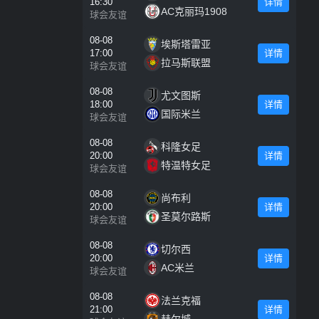
16:30
详情
AC克丽玛1908
球会友谊
08-08
埃斯塔雷亚
17:00
详情
拉马斯联盟
球会友谊
08-08
尤文图斯
18:00
详情
国际米兰
球会友谊
08-08
科隆女足
20:00
详情
特温特女足
球会友谊
08-08
尚布利
20:00
详情
圣莫尔路斯
球会友谊
08-08
切尔西
20:00
详情
AC米兰
球会友谊
08-08
法兰克福
21:00
详情