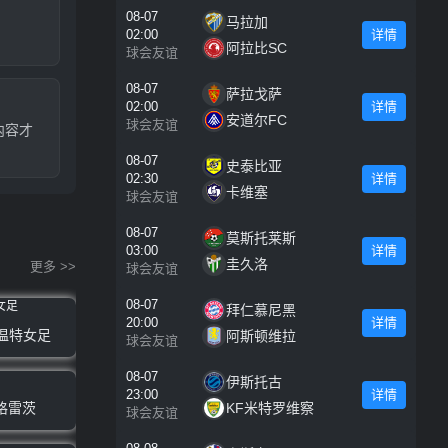
08-07
马拉加
02:00
详情
阿拉比SC
球会友谊
08-07
萨拉戈萨
02:00
详情
安道尔FC
球会友谊
内容才
08-07
史泰比亚
02:30
详情
卡维塞
球会友谊
08-07
莫斯托莱斯
03:00
详情
圭久洛
更多 >>
球会友谊
08-07
拜仁慕尼黑
20:00
详情
特温特女足
阿斯顿维拉
球会友谊
08-07
伊斯托古
23:00
详情
格雷茨
KF米特罗维察
球会友谊