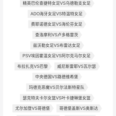
精英巴伦查捷特女足VS乌德勒支女足
ADO海牙女足VS特温特女足
费耶诺德女足VS海伦芬女足
查洛摩利VS卢多格雷茨
兹沃勒女足VS布雷达女足
PSV埃因霍温女足VS阿尔克马尔女足
布拉扎克VS巴黎
威尼斯雷耶VS瓦尔瑟
中央德国VS路德维希堡
玛德克恶魔VS贝尔法斯特星队
瑟克特夫卡尔女篮VS叶卡捷琳堡女篮
尤尔加登VS哥德堡
哥德堡盖斯VS奥斯达