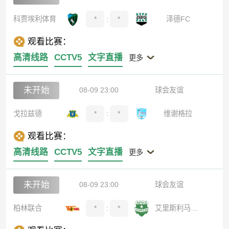
科贾埃利体育
*
:
*
泽德FC
观看比赛：
高清线路
CCTV5
文字直播
更多
未开始
08-09 23:00
球会友谊
戈拉兹德
*
:
*
维谢格拉
观看比赛：
高清线路
CCTV5
文字直播
更多
未开始
08-09 23:00
球会友谊
柏林联合
*
:
*
艾里斯利马索尔