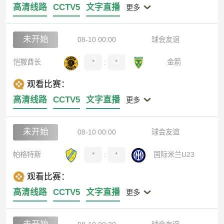
高清线路
CCTV5
文字直播
更多
未开始
08-10 00:00
球会友谊
恺撒酋长
*
:
*
金箭
观看比赛：
高清线路
CCTV5
文字直播
更多
未开始
08-10 00:00
球会友谊
帕格特斯
*
:
*
国际米兰U23
观看比赛：
高清线路
CCTV5
文字直播
更多