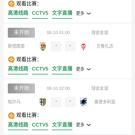
观看比赛：
高清线路
CCTV5
文字直播
更多
未开始
08-10 01:00
球会友谊
斯塔图里
*
:
*
贝鲁扎达
观看比赛：
高清线路
CCTV5
文字直播
更多
未开始
08-10 02:00
球会友谊
帕尔马
*
:
*
桑普多利亚
观看比赛：
高清线路
CCTV5
文字直播
更多