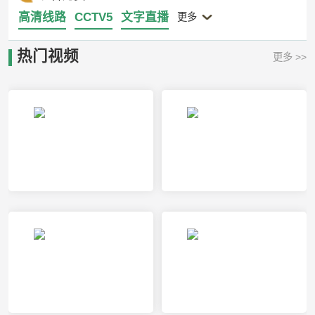
高清线路
CCTV5
文字直播
更多
热门视频
更多 >>
乌德勒支VS奈梅亨
马斯特里赫特VS海牙