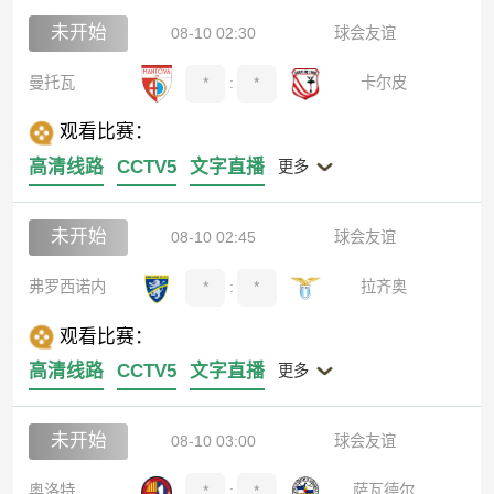
未开始
08-10 02:30
球会友谊
曼托瓦
*
:
*
卡尔皮
观看比赛：
高清线路
CCTV5
文字直播
更多
未开始
08-10 02:45
球会友谊
弗罗西诺内
*
:
*
拉齐奥
观看比赛：
高清线路
CCTV5
文字直播
更多
未开始
08-10 03:00
球会友谊
奥洛特
*
:
*
萨瓦德尔