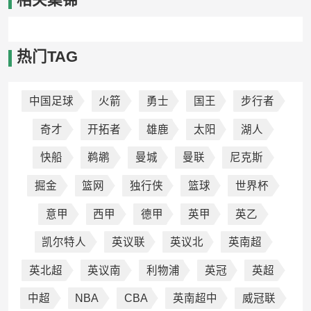
热门TAG
中国足球
火箭
勇士
国王
步行者
奇才
开拓者
雄鹿
太阳
湖人
快船
鹈鹕
曼城
曼联
尼克斯
掘金
篮网
独行侠
篮球
世界杯
意甲
西甲
德甲
英甲
英乙
凯尔特人
英议联
英议北
英南超
英北超
英议南
利物浦
英冠
英超
中超
NBA
CBA
英南超中
威冠联