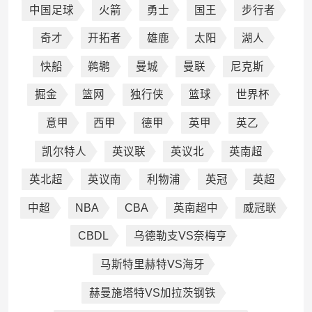
中国足球
火箭
勇士
国王
步行者
奇才
开拓者
雄鹿
太阳
湖人
快船
鹈鹕
曼城
曼联
尼克斯
掘金
篮网
独行侠
篮球
世界杯
意甲
西甲
德甲
英甲
英乙
凯尔特人
英议联
英议北
英南超
英北超
英议南
利物浦
英冠
英超
中超
NBA
CBA
英南超中
威冠联
CBDL
乌德勒支VS奈梅亨
马斯特里赫特VS海牙
赫曼施塔特VS加拉茨钢铁