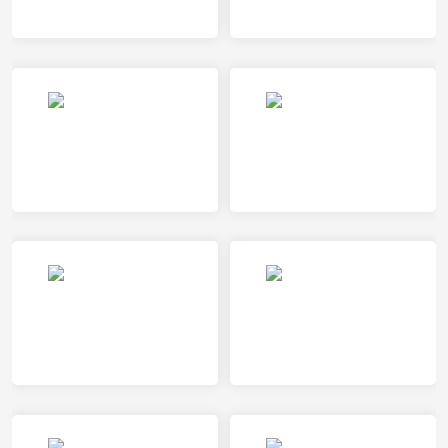
精英巴伦查捷特女足VS乌德勒支女足
费耶诺德女足VS海伦芬女足
PSV埃因霍温女足VS阿尔克马尔女足
查洛摩利VS卢多格雷茨
兹沃勒女足VS布雷达女足
布拉扎克VS巴黎