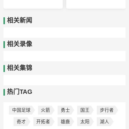
威尼斯雷耶VS瓦尔瑟
中央德国VS路德维希堡
相关新闻
相关录像
相关集锦
热门TAG
中国足球
火箭
勇士
国王
步行者
奇才
开拓者
雄鹿
太阳
湖人