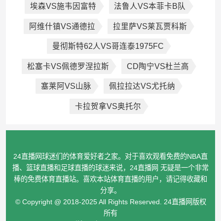
埃森VS施韦因富特
法鲁人VS本菲卡B队
阿维什镇VS通德拉
拉里萨VS莱瓦贾科斯
曼彻斯特62人VS哥连泰1975FC
松塞卡VS佩德罗涅拉斯
CD陶宁VS杜兰高
塞莱阿VS山脉
佩拉拉达VS尤托纳
卡拉贺拿VS奥托尔
24直播网球迷们的体育爱好者之家。对于喜欢观看免费的NBA直
播、篮球直播和足球直播的球迷来说，24直播网 无疑是一个非常
棒的免费体育直播站。喜欢本站体育直播的用户，请记得收藏和
分享。
© Copyright @ 2018-2025 All Rights Reserved. 24直播网版权
所有