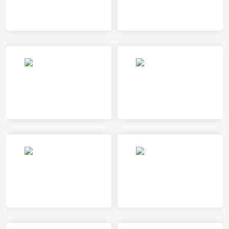
乌德勒支VS奈梅亨
马斯特里赫特VS海牙
赫曼施塔特VS加拉茨钢铁
ADO海牙女足VS特温特女足
精英巴伦查捷特女足VS乌德勒支女足
费耶诺德女足VS海伦芬女足