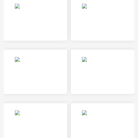
PSV埃因霍温女足VS阿尔克马尔女足
查洛摩利VS卢多格雷茨
兹沃勒女足VS布雷达女足
布拉扎克VS巴黎