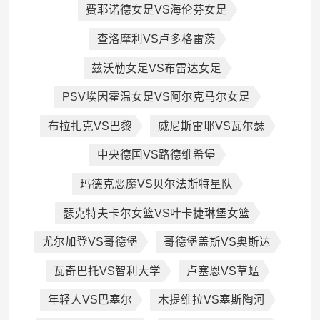
费耶诺德女足VS海伦芬女足
查洛摩利VS卢多格雷茨
兹沃勒女足VS布雷达女足
PSV埃因霍温女足VS阿尔克马尔女足
布拉扎克VS巴黎
威尼斯雷耶VS瓦尔瑟
中央德国VS路德维希堡
玛德克恶魔VS贝尔法斯特星队
瑟克特夫卡尔女篮VS叶卡捷琳堡女篮
尤尔加登VS哥德堡
哥德堡盖斯VS奥斯达
瓦奇巴托VS智利大学
卢塞恩VS草蜢
年轻人VS巴塞尔
木提维拉VS塞斯陶河