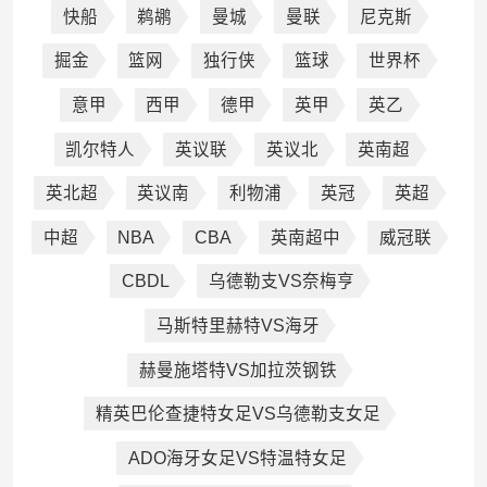
快船
鹈鹕
曼城
曼联
尼克斯
掘金
篮网
独行侠
篮球
世界杯
意甲
西甲
德甲
英甲
英乙
凯尔特人
英议联
英议北
英南超
英北超
英议南
利物浦
英冠
英超
中超
NBA
CBA
英南超中
威冠联
CBDL
乌德勒支VS奈梅亨
马斯特里赫特VS海牙
赫曼施塔特VS加拉茨钢铁
精英巴伦查捷特女足VS乌德勒支女足
ADO海牙女足VS特温特女足