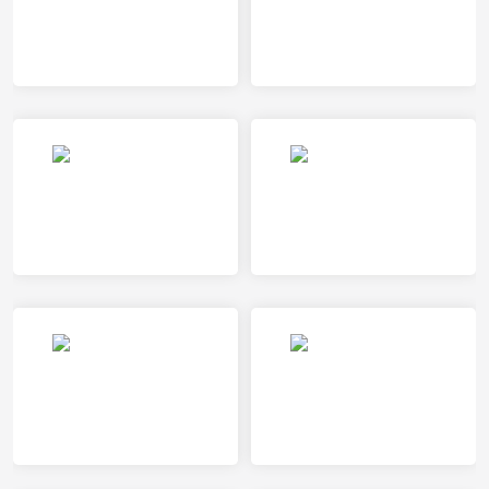
精英巴伦查捷特女足VS乌德勒支女足
费耶诺德女足VS海伦芬女足
PSV埃因霍温女足VS阿尔克马尔女足
查洛摩利VS卢多格雷茨
兹沃勒女足VS布雷达女足
布拉扎克VS巴黎