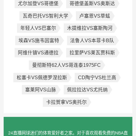
尤尔加登VS哥德堡
哥德堡盖斯VS奥斯达
瓦奇巴托VS智利大学
卢塞恩VS草蜢
年轻人VS巴塞尔
木提维拉VS塞斯陶河
埃森VS施韦因富特
法鲁人VS本菲卡B队
阿维什镇VS通德拉
拉里萨VS莱瓦贾科斯
曼彻斯特62人VS哥连泰1975FC
松塞卡VS佩德罗涅拉斯
CD陶宁VS杜兰高
塞莱阿VS山脉
佩拉拉达VS尤托纳
卡拉贺拿VS奥托尔
24直播网球迷们的体育爱好者之家。对于喜欢观看免费的NBA直