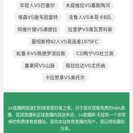
年轻人VS巴塞尔
木提维拉VS塞斯陶河
埃森VS施韦因富特
法鲁人VS本菲卡B队
阿维什镇VS通德拉
拉里萨VS莱瓦贾科斯
曼彻斯特62人VS哥连泰1975FC
松塞卡VS佩德罗涅拉斯
CD陶宁VS杜兰高
塞莱阿VS山脉
佩拉拉达VS尤托纳
卡拉贺拿VS奥托尔
24直播网球迷们的体育爱好者之家。对于喜欢观看免费的NBA直
播、篮球直播和足球直播的球迷来说，24直播网 无疑是一个非常
棒的免费体育直播站。喜欢本站体育直播的用户，请记得收藏和
分享。