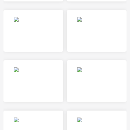
精英巴伦查捷特女足VS乌德勒支女足
费耶诺德女足VS海伦芬女足
PSV埃因霍温女足VS阿尔克马尔女足
查洛摩利VS卢多格雷茨
兹沃勒女足VS布雷达女足
布拉扎克VS巴黎