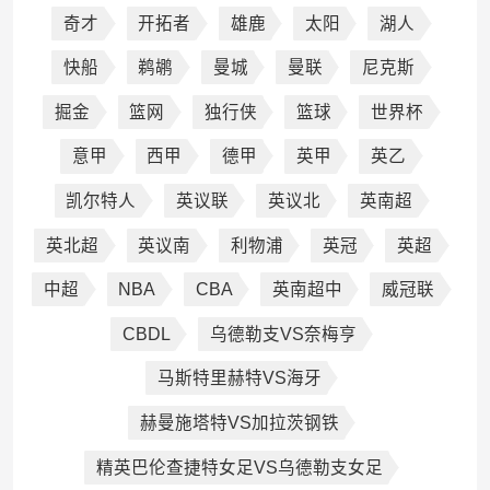
奇才
开拓者
雄鹿
太阳
湖人
快船
鹈鹕
曼城
曼联
尼克斯
掘金
篮网
独行侠
篮球
世界杯
意甲
西甲
德甲
英甲
英乙
凯尔特人
英议联
英议北
英南超
英北超
英议南
利物浦
英冠
英超
中超
NBA
CBA
英南超中
威冠联
CBDL
乌德勒支VS奈梅亨
马斯特里赫特VS海牙
赫曼施塔特VS加拉茨钢铁
精英巴伦查捷特女足VS乌德勒支女足