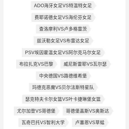
ADO海牙女足VS特温特女足
费耶诺德女足VS海伦芬女足
查洛摩利VS卢多格雷茨
兹沃勒女足VS布雷达女足
PSV埃因霍温女足VS阿尔克马尔女足
布拉扎克VS巴黎
威尼斯雷耶VS瓦尔瑟
中央德国VS路德维希堡
玛德克恶魔VS贝尔法斯特星队
瑟克特夫卡尔女篮VS叶卡捷琳堡女篮
尤尔加登VS哥德堡
哥德堡盖斯VS奥斯达
瓦奇巴托VS智利大学
卢塞恩VS草蜢