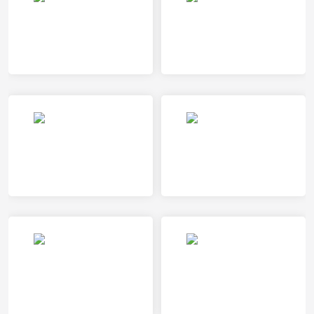
乌德勒支VS奈梅亨
马斯特里赫特VS海牙
赫曼施塔特VS加拉茨钢铁
ADO海牙女足VS特温特女足