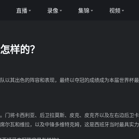
直播
录像
集锦
视频
足球直播
足球录像
足球集锦
足球视频
篮球直播
篮球录像
篮球集锦
篮球视频
怎样的？
以其出色的阵容和表现，最终以夺冠的成绩成为本届世界杯最
门将卡西利亚、后卫拉莫斯、皮克、皮克齐以及左右边后卫卡
席尔瓦和维拉，以及中锋多维特克姆，这是西班牙当时最具实力