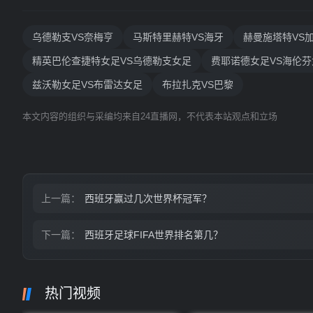
乌德勒支VS奈梅亨
马斯特里赫特VS海牙
赫曼施塔特VS
精英巴伦查捷特女足VS乌德勒支女足
费耶诺德女足VS海伦芬
兹沃勒女足VS布雷达女足
布拉扎克VS巴黎
本文内容的组织与采编均来自24直播网，不代表本站观点和立场
上一篇：
西班牙赢过几次世界杯冠军？
下一篇：
西班牙足球FIFA世界排名第几？
热门视频