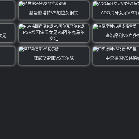
赫曼施塔特VS加拉茨钢铁
ADO海牙女足VS
PSV埃因霍温女足VS阿尔克马尔
女足
查洛摩利VS卢多
女足
威尼斯雷耶VS瓦尔瑟
中央德国VS路德