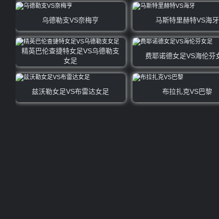
乌德勒支VS奈梅亨
马斯特里赫特VS海牙
精英巴伦查捷特女足VS乌德勒支
费耶诺德女足VS海伦芬
女足
兹沃勒女足VS布雷达女足
布拉扎克VS巴黎