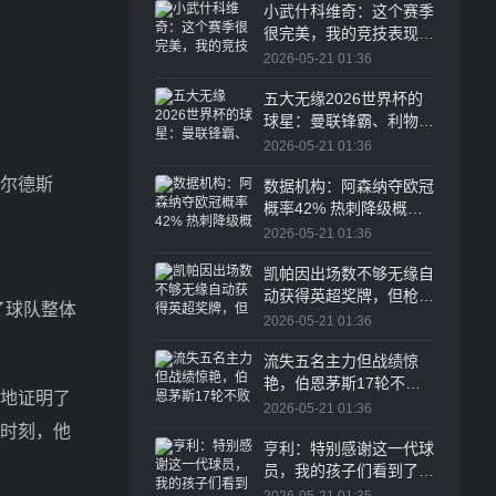
小武什科维奇：这个赛季
很完美，我的竞技表现确
实有明显提升
2026-05-21 01:36
五大无缘2026世界杯的
球星：曼联锋霸、利物浦
真核在列
2026-05-21 01:36
尔德斯
数据机构：阿森纳夺欧冠
概率42% 热刺降级概率
14%
2026-05-21 01:36
凯帕因出场数不够无缘自
动获得英超奖牌，但枪手
了球队整体
能自行分配
2026-05-21 01:36
流失五名主力但战绩惊
艳，伯恩茅斯17轮不败
地证明了
队史首次进军欧战
2026-05-21 01:36
时刻，他
亨利：特别感谢这一代球
员，我的孩子们看到了阿
森纳英超夺冠