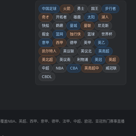
中国足球
火箭
勇士
国王
步行者
奇才
开拓者
雄鹿
太阳
湖人
快船
鹈鹕
曼城
曼联
尼克斯
掘金
篮网
独行侠
篮球
世界杯
意甲
西甲
德甲
英甲
英乙
凯尔特人
英议联
英议北
英南超
英北超
英议南
利物浦
英冠
英超
中超
NBA
CBA
英南超中
威冠联
CBDL
同时覆盖NBA、英超、西甲、意甲、德甲、法甲、中超、欧冠、亚冠热门赛事直播