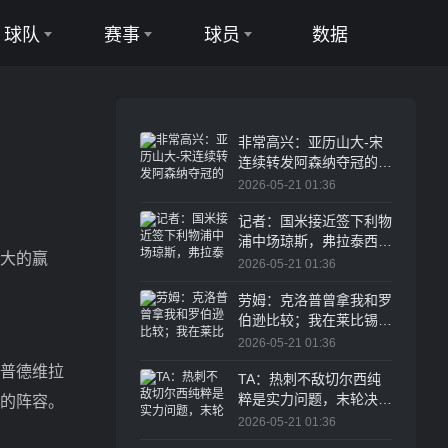
球队
赛事
球员
数据
足球队
足球联赛
足球球员
篮球队
篮球联赛
篮球球员
非常高兴：亚历山大-宋
连续转发阿森纳夺冠的快
拍
2026-05-21 01:36
记者：国米接近签下利物
浦中场琼斯，弗拉泰西基
大的赢
本离队
2026-05-21 01:36
劳姆：克洛普曾拿我和罗
伯逊比较；我在莱比锡感
觉非常舒服
2026-05-21 01:36
普德维拉
TA：热刺不敌切尔西纯
粹是实力问题，末轮决战
的阵容。
很难有实质改变
2026-05-21 01:36