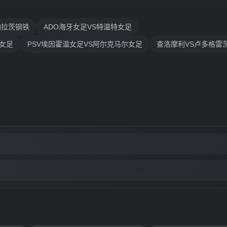
加拉茨钢铁
ADO海牙女足VS特温特女足
女足
PSV埃因霍温女足VS阿尔克马尔女足
查洛摩利VS卢多格雷